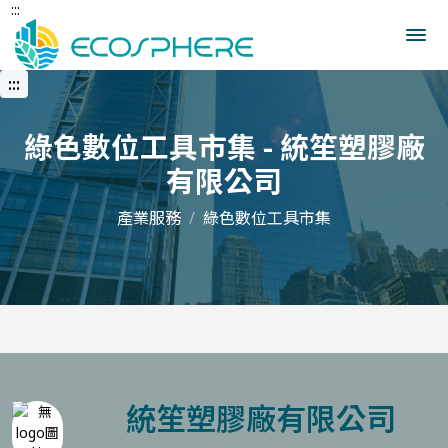
:::
跳
到
中
央
:::
內
容
區
綠色數位工具市集 - 統笙塑膠廠
有限公司
產業服務
綠色數位工具市集
統笙塑膠廠有限公司