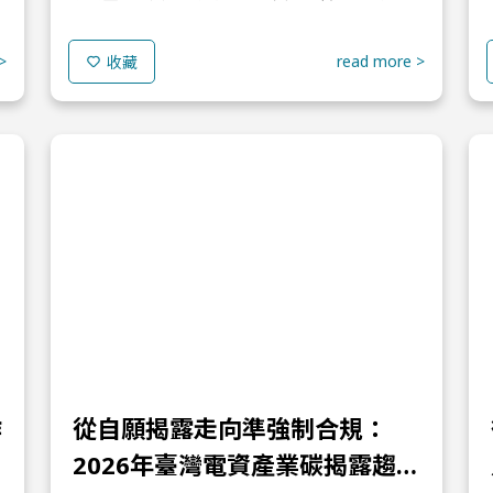
最常見的兩種方法。兩者皆不涉及實際金流，並以
「虛擬價格」形式納入決策，但其背後的決策邏輯
>
read more >
收藏
與應用情境截然不同。 ...
作
從自願揭露走向準強制合規：
2026年臺灣電資產業碳揭露趨勢