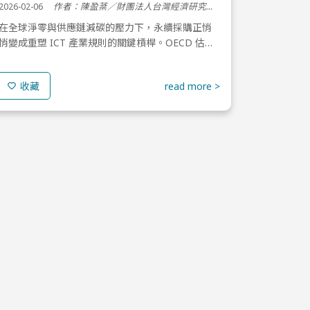
2026-02-06
作者：陳盈棻／財團法人台灣經濟研究院 專案經理
在全球淨零與供應鏈減碳的壓力下，永續採購正悄
悄變成重塑 ICT 產業規則的關鍵槓桿。OECD 估
計，公共採購在多數已開發國家約占 GDP 12–
13%，在部分開發中國家甚至可達 30%。當「政府
read more >
收藏
採購預...