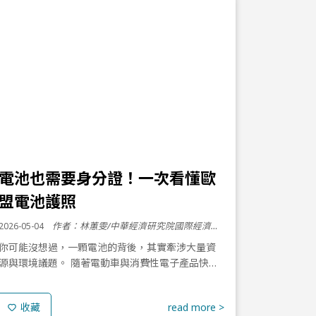
電池也需要身分證！一次看懂歐
盟電池護照
2026-05-04
作者：林蕙雯/中華經濟研究院國際經濟所 政策分析師
你可能沒想過，一顆電池的背後，其實牽涉大量資
源與環境議題。 隨著電動車與消費性電子產品快速
普及，電池已不再只是產品的配件，而逐漸成為影
響能源轉型與產業競爭力的關鍵。從鋰、鈷、鎳等
read more >
收藏
的開採，到製造過程中的...