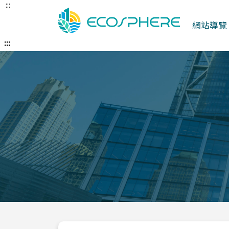
:::
跳
到
網站導覽
中
央
:::
內
容
區