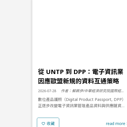
從 UNTP 到 DPP：電子資訊業
因應歐盟新規的資料互通策略
2026-07-28
作者：蘇姵伊/中華經濟研究院國際經濟所 分析師
數位產品護照（Digital Product Passport, DPP）
正逐步改變電子資訊業管理產品資料與供應鏈資訊
的方式。企業面臨的核心問題，已不只是「需要揭
露哪些欄位」，而是分散於研發、採購、製...
read more 
收藏