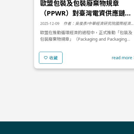
歐盟包裝及包裝廢棄物規章
（PPWR）對臺灣電資供應鏈的
影響與數位護照之連結解析
2025-12-09
作者：吳俊彥/中華經濟研究院國際經濟所 助研究員
歐盟在推動循環經濟的過程中，正式推動「包裝及
包裝廢棄物規章」（Packaging and Packaging
Waste Regulation, PPWR），以取代自1994年起
施行的「包裝及包裝廢棄...
read more 
收藏