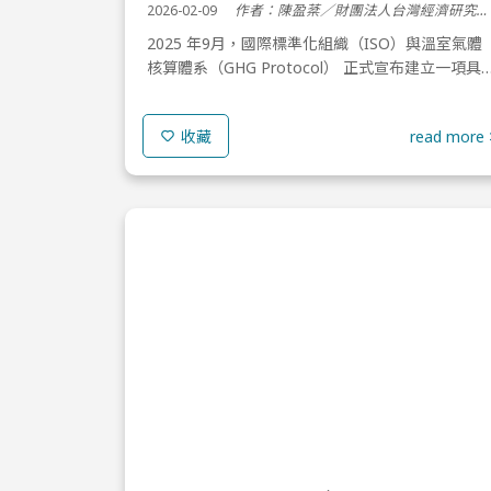
2026-02-09
作者：陳盈棻／財團法人台灣經濟研究院/ 專案經理
2025 年9月，國際標準化組織（ISO）與溫室氣體
核算體系（GHG Protocol） 正式宣布建立一項具
里程碑意義的合作夥伴關係。GHG Protocol為世
資源研究所（WRI）與世界可持續發展...
read more 
收藏