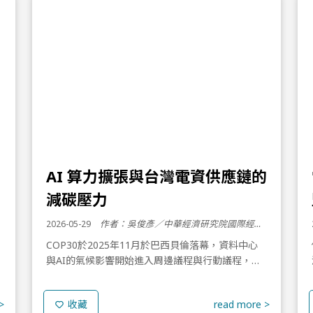
AI 算力擴張與台灣電資供應鏈的
減碳壓力
2026-05-29
作者：吳俊彥／中華經濟研究院國際經濟所 助研究員
COP30於2025年11月於巴西貝倫落幕，資料中心
與AI的氣候影響開始進入周邊議程與行動議程，但
最終成果仍未對AI算力或資料中心形成具拘束力的
監管安排。這項規則落差使得歐盟與美國各自以不
>
read more >
收藏
同政策工具...