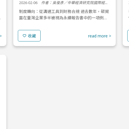
觀察
2026-02-06
作者：吳俊彥／中華經濟研究院國際經濟所 助研究員
制度轉向：從溝通工具到財務合規 過去數年，碳揭
露在臺灣企業多半被視為永續報告書中的一項例行
界
性揭露，其主要功能在於回應投資人、客戶或評比
機構的資訊需求。然而，隨著永續資訊正式納入監
>
read more >
收藏
理與財務揭露體系，碳揭...