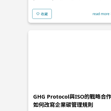
變為具備環境與供應鏈韌性價值的重要策略性產品
類別。相較於傳統以「新產品製造」為核心的線性
read more 
收藏
經濟模式...
GHG Protocol與ISO的戰略合
如何改寫企業碳管理規則