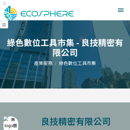
:::
跳
到
中
央
:::
內
容
區
綠色數位工具市集 - 良技精密有
限公司
產業服務
綠色數位工具市集
良技精密有限公司