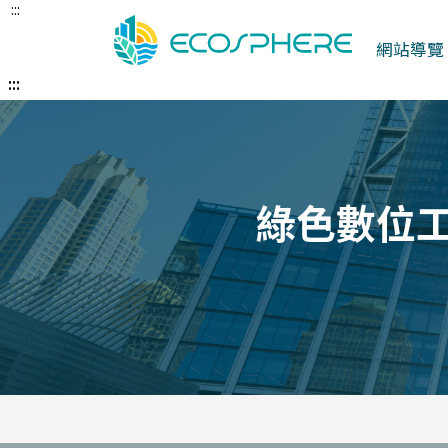
:::
跳
到
網站導覽
中
央
:::
內
容
區
綠色數位工