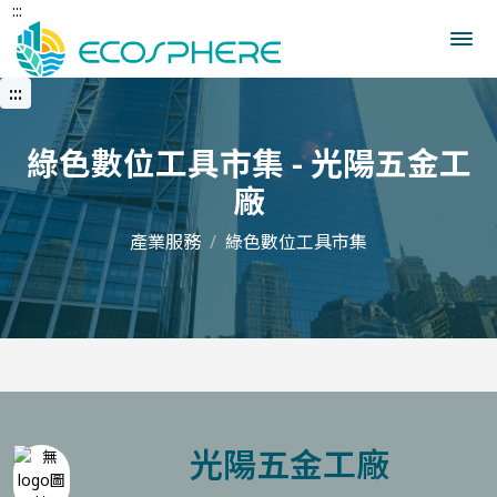
:::
跳
到
中
央
:::
內
容
區
綠色數位工具市集 - 光陽五金工
廠
產業服務
綠色數位工具市集
光陽五金工廠