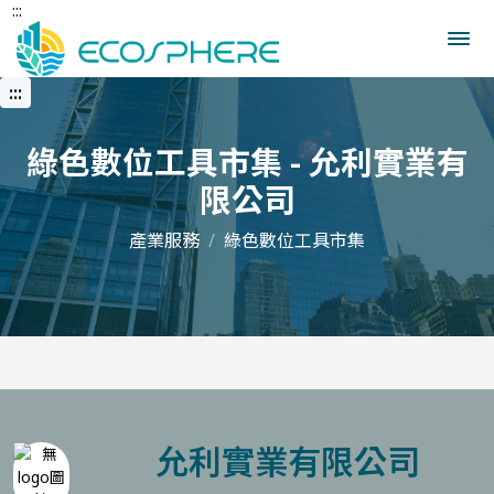
:::
跳
到
中
央
:::
內
容
區
綠色數位工具市集 - 允利實業有
限公司
產業服務
綠色數位工具市集
允利實業有限公司