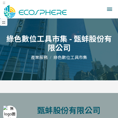
:::
跳
到
中
央
:::
內
容
區
綠色數位工具市集 - 甄蚌股份有
限公司
產業服務
綠色數位工具市集
甄蚌股份有限公司