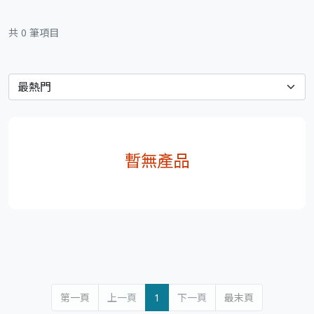
共 0 筆項目
暫無產品
第一頁
上一頁
1
下一頁
最末頁