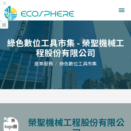
:::
跳
到
中
央
:::
內
容
區
綠色數位工具市集 - 榮聖機械工
程股份有限公司
產業服務
綠色數位工具市集
榮聖機械工程股份有限公