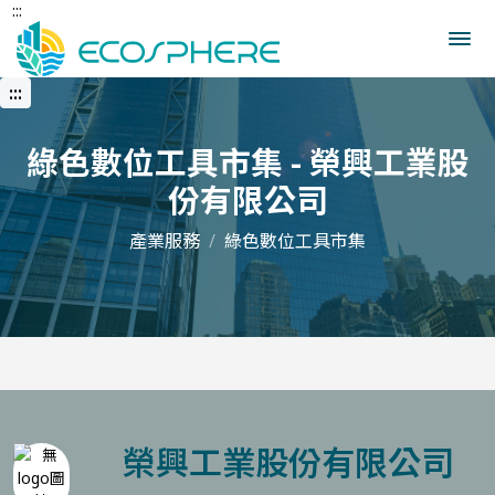
:::
跳
到
中
央
:::
內
容
區
綠色數位工具市集 - 榮興工業股
份有限公司
產業服務
綠色數位工具市集
榮興工業股份有限公司