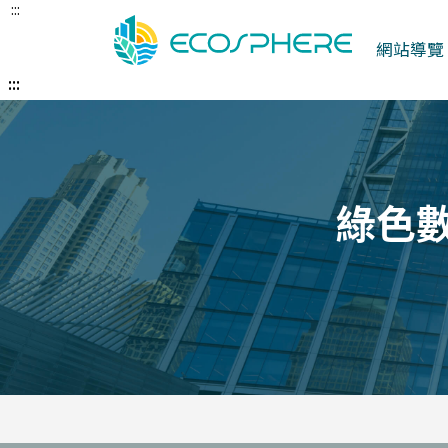
:::
跳
到
網站導覽
中
央
:::
內
容
區
綠色數