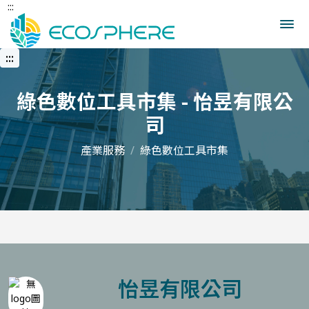
:::
跳
到
中
央
:::
內
容
區
綠色數位工具市集 - 怡昱有限公
司
產業服務
綠色數位工具市集
怡昱有限公司