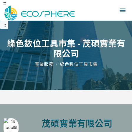
:::
跳
到
中
央
:::
內
容
區
綠色數位工具市集 - 茂碩實業有
限公司
產業服務
綠色數位工具市集
茂碩實業有限公司