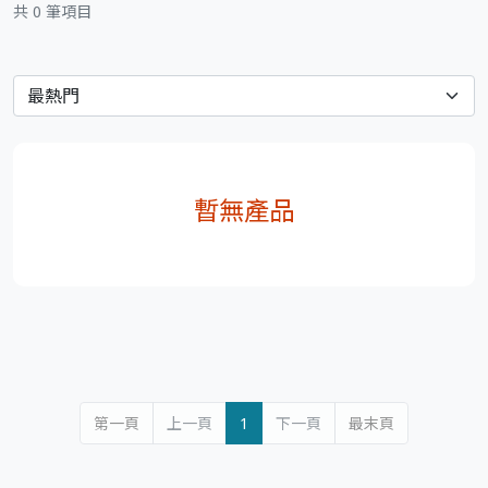
共 0 筆項目
暫無產品
第一頁
上一頁
1
下一頁
最末頁