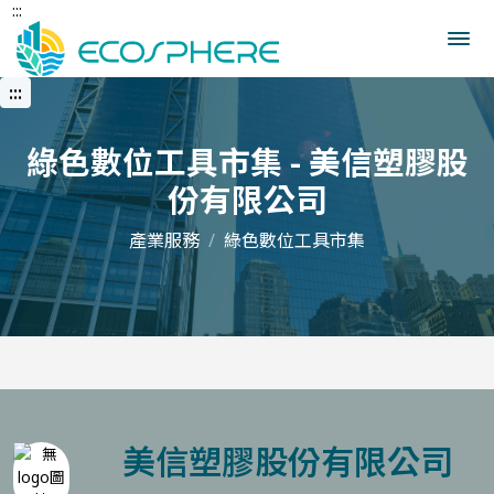
:::
跳
到
中
央
:::
內
容
區
綠色數位工具市集 - 美信塑膠股
份有限公司
產業服務
綠色數位工具市集
美信塑膠股份有限公司