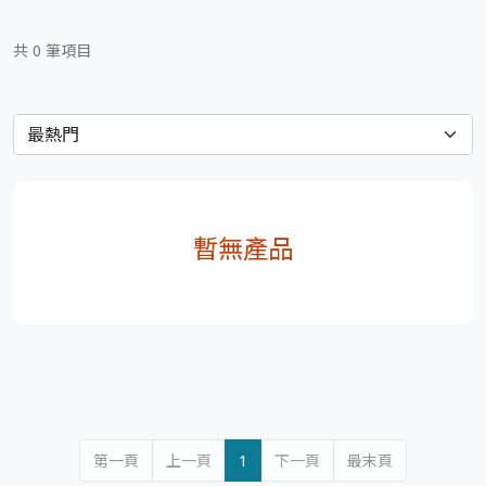
共 0 筆項目
暫無產品
第一頁
上一頁
1
下一頁
最末頁