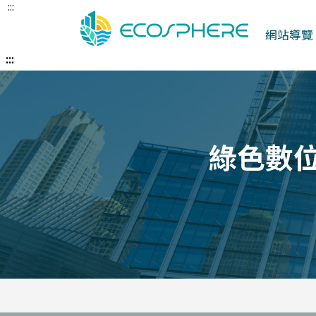
:::
跳
到
網站導覽
中
央
:::
內
容
區
綠色數位