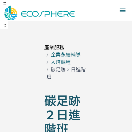
:::
跳
到
中
央
:::
內
容
區
產業服務
企業永續輔導
人培課程
碳足跡２日進階
班
碳足跡
２日進
階班