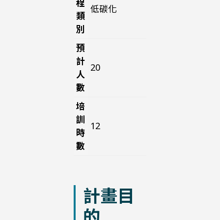
程
低碳化
類
別
預
計
20
人
數
培
訓
12
時
數
計畫目
的