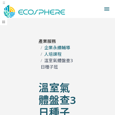
:::
跳
到
中
央
:::
內
容
區
產業服務
企業永續輔導
人培課程
溫室氣體盤查3
日種子班
溫室氣
體盤查3
日種子