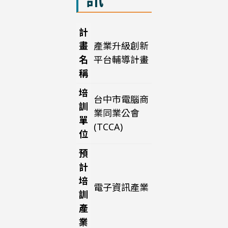
計
畫
產業升級創新
名
平台輔導計畫
稱
培
台中市電腦商
訓
業同業公會
單
(TCCA)
位
預
計
培
電子資訊產業
訓
產
業