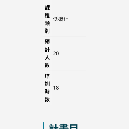
課
程
低碳化
類
別
預
計
20
人
數
培
訓
18
時
數
計畫目