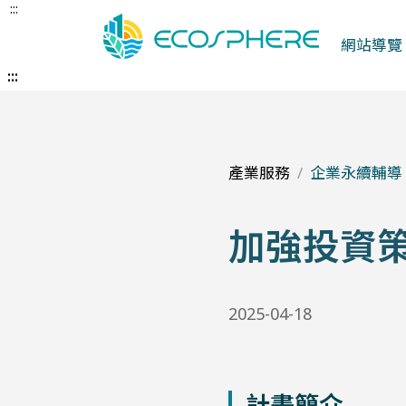
:::
跳
到
網站導覽
中
央
:::
內
容
區
產業服務
企業永續輔導
加強投資
2025-04-18
計畫簡介