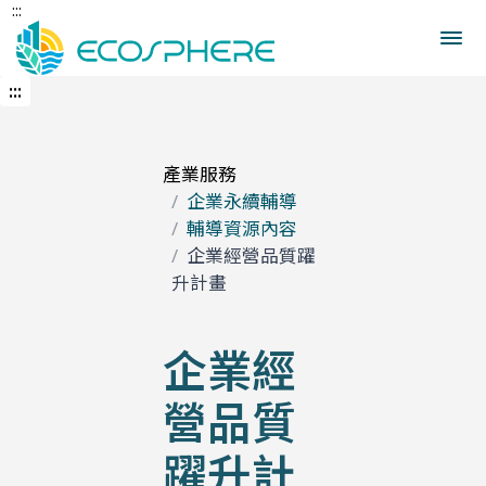
:::
跳
到
中
央
:::
內
容
區
產業服務
企業永續輔導
輔導資源內容
企業經營品質躍
升計畫
企業經
營品質
躍升計