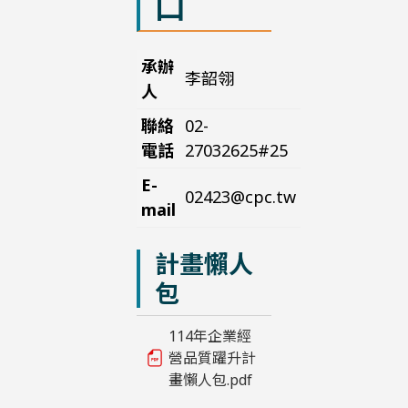
口
承辦
李韶翎
人
聯絡
02-
電話
27032625#25
E-
02423@cpc.tw
mail
計畫懶人
包
114年企業經
營品質躍升計
畫懶人包.pdf