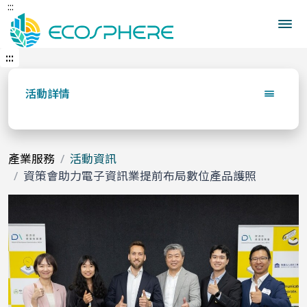
:::
跳
到
中
央
:::
內
容
活動詳情
區
產業服務
活動資訊
資策會助力電子資訊業提前布局數位產品護照