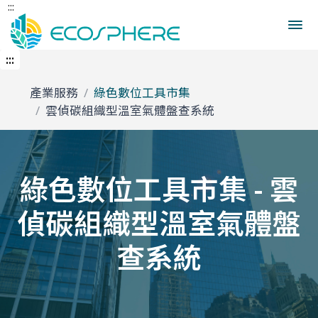
:::
跳
首頁
碳數位管理工具
產品內容
到
中
央
:::
內
容
產業服務
綠色數位工具市集
區
雲偵碳組織型溫室氣體盤查系統
綠色數位工具市集 - 雲
偵碳組織型溫室氣體盤
查系統