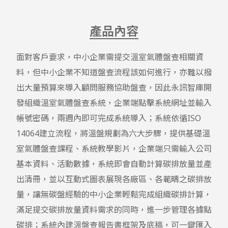
產品內容
面對客戶要求，中小企業需提交溫室氣體盤查相關資
料，但中小企業不知道盤查流程該如何進行，亦難以撥
出大量預算來導入顧問服務協助盤查，因此永訊智庫開
發組織溫室氣體盤查系統，企業端點擊系統網址並輸入
帳號密碼，兩週內即可完成系統導入；系統依循ISO 
14064建立流程，將溫盤規劃為六大步驟，提供基礎溫
室氣體盤查課程、系統教學影片，企業端只需輸入公司
基本資料、活動數據，系統即會自動計算碳排放量並產
出清冊，並以互動式圖表展現各廠區、各範疇之碳排放
量，讓無碳盤經驗的中小企業輕鬆完成組織碳排計算，
滿足提交碳排放量資料需求的同時，進一步管理各據點
碳排；系統內建溫盤查報告書框架及底稿，可一鍵匯入