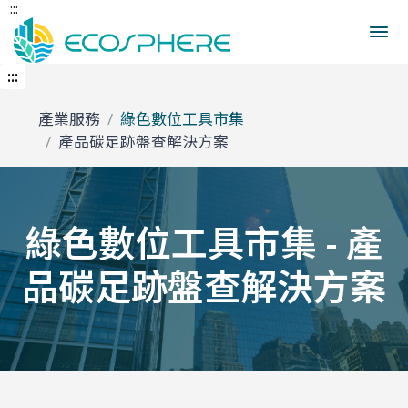
:::
跳
首頁
碳數位管理工具
產品內容
到
中
央
:::
內
容
產業服務
綠色數位工具市集
區
產品碳足跡盤查解決方案
綠色數位工具市集 - 產
品碳足跡盤查解決方案