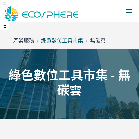
:::
跳
首頁
碳數位管理工具
產品內容
到
中
央
:::
內
容
產業服務
綠色數位工具市集
無碳雲
區
綠色數位工具市集 - 無
碳雲