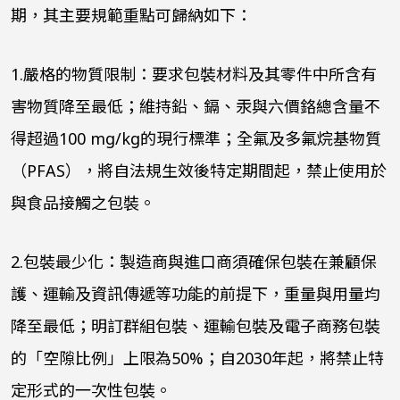
期，其主要規範重點可歸納如下：
1.
嚴格的物質限制：要求包裝材料及其零件中所含有
害物質降至最低；維持鉛、鎘、汞與六價鉻總含量不
得超過
100 mg/kg
的現行標準；全氟及多氟烷基物質
（
PFAS
），將自法規生效後特定期間起，禁止使用於
與食品接觸之包裝。
2.
包裝最少化：製造商與進口商須確保包裝在兼顧保
護、運輸及資訊傳遞等功能的前提下，重量與用量均
降至最低；明訂群組包裝、運輸包裝及電子商務包裝
的「空隙比例」上限為
50%
；自
2030
年起，將禁止特
定形式的一次性包裝。