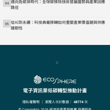
邁向負碳排時代：全球碳移除技術發展趨勢與產業因應
04
路徑
從AI到永續：科技典範移轉如何重塑產業價值鏈與供應
05
鏈韌性
:::
電子資訊業低碳轉型推動計畫
隱私權聲明
｜ 瀏覽人次計數器：
48774
次
© Copyrights 2026 經濟部產業發展署 版權所有