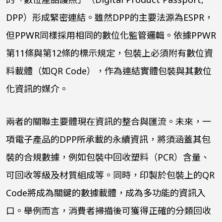
DPP
）形成緊密連結。雖然
DPP
的主要法源為
ESPR
，
但
PPWR
同樣採用相同的數位化監管邏輯。依據
PPWR
第
11
條與第
12
條的標示規定，包裝上必須附有數位資
料載體（如
QR Code
），作為連結實體包裝與其數位
化資訊的媒介。
兩者的關聯主要體現在資訊的整合與匯流。未來，一
項電子產品的
DPP
所承載的永續資訊，將須涵蓋其包
裝的合規數據，例如包裝中回收塑料（
PCR
）含量、
可回收等級及材質組成等。同時，印製於包裝上的
QR
Code
將成為關鍵的數據載體，成為多功能的資訊入
口。舉例而言，消費者掃描後可獲得正確的分類回收