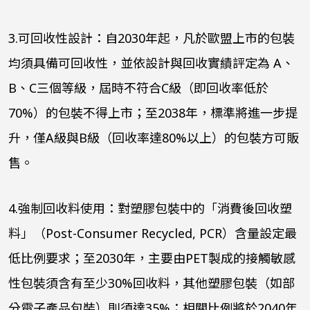
3.
可回收性設計：自
2030
年起，凡於歐盟上市的包裝
均須具備可回收性，並依設計與回收實績評定為
A
、
B
、
C
三個等級，屆時不符合
C
級（即回收率低於
70%
）的包裝不得上市；至
2038
年，標準將進一步提
升，僅
A
級與
B
級（回收率達
80%
以上）的包裝方可販
售。
4.
強制回收料使用：對塑膠包裝中的「消費後回收塑
料」（
Post-Consumer Recycled, PCR
）含量設定最
低比例要求；至
2030
年，主要由
PET
製成的接觸敏感
性包裝須含有至少
30%
回收料，其他塑膠包裝（如部
分電子產品包裝）則須達
35%
；相關比例將於
2040
年