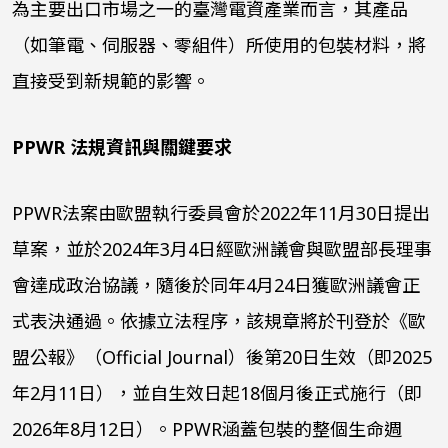
為主要出口市場之一的臺灣電資產業而言，其產品
（如筆電、伺服器、零組件）所使用的包裝材料，將
直接受到新規範的影響。
PPWR
法規資訊與關鍵要求
PPWR
法案由歐盟執行委員會於
2022
年
11
月
30
日提出
草案，並於
2024
年
3
月
4
日經歐洲議會與歐盟部長理事
會達成政治協議，隨後於同年
4
月
24
日獲歐洲議會正
式表決通過。依據立法程序，該規章將於刊登於《歐
盟公報》（
Official Journal
）後第
20
日生效（即
2025
年
2
月
11
日），並自生效日起
18
個月後正式施行（即
2026
年
8
月
12
日）。
PPWR
涵蓋包裝的整個生命週