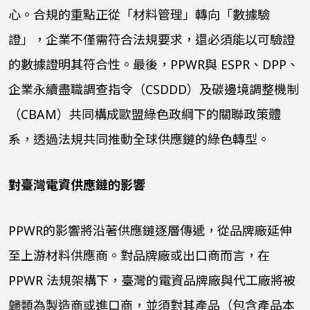
心。合規的重點正從「材料管理」轉向「數據驗
證」，企業不僅需符合法規要求，還必須能以可驗證
的數據證明其符合性。最後，
PPWR
與
ESPR
、
DPP
、
企業永續盡職調查指令（
CSDDD
）及碳邊境調整機制
（
CBAM
）共同構成歐盟綠色政綱下的關聯政策體
系，透過法規共同推動全球供應鏈的綠色轉型。
對臺灣電資供應鏈的影響
PPWR
的影響將沿著供應鏈逐層傳遞，從品牌廠延伸
至上游材料供應商。對品牌廠或出口商而言，在
PPWR
法規架構下，臺灣的電資品牌廠與代工廠將被
歸類為製造商或進口商，並須對其產品（包含產品本