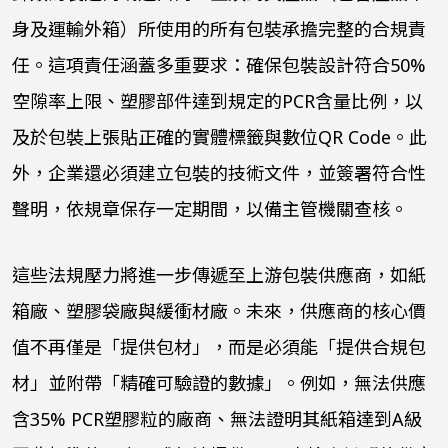
身及運輸外箱）所使用的所有包裝承擔完整的合規責
任。這項責任涵蓋多重要求：確保包裝設計符合
50%
空隙率上限、塑膠部件達到規定的
PCR
含量比例，以
及於包裝上張貼正確的實體標籤與數位
QR Code
。此
外，企業還必須建立包裝的技術文件，並簽署符合性
聲明，依規章保存一定期間，以備主管機關查核。
這些法規壓力將進一步傳遞至上游包裝供應商，如紙
箱廠、塑膠袋廠與緩衝材廠。未來，供應商的核心價
值不再僅是「提供包材」，而是必須能「提供合規包
材」並附帶「精確可驗證的數據」。例如，無法供應
含
35% PCR
塑膠粒的廠商、無法證明其紙箱達到
A
級